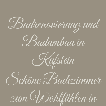
Badrenovierung und
Badumbau in
Kufstein
Schöne Badezimmer
zum Wohlfühlen in